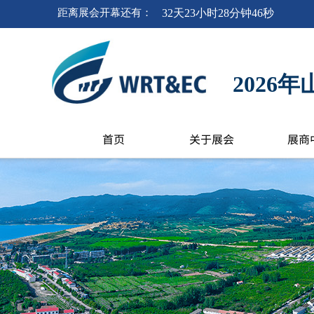
距离
展会开幕
还有
：
32
天
23
小时
28
分钟
46
秒
202
首页
关于展会
展商