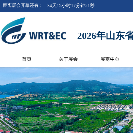
距离
展会开幕
还有
：
34
天
15
小时
17
分钟
20
秒
2026年山
首页
关于展会
展商中心