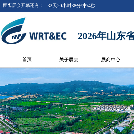
距离
展会开幕
还有
：
32
天
20
小时
38
分钟
53
秒
2026年山
首页
关于展会
展商中心