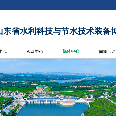
6年山东省水利科技与节水技术装备
中心
观众中心
同期活动
媒体中心