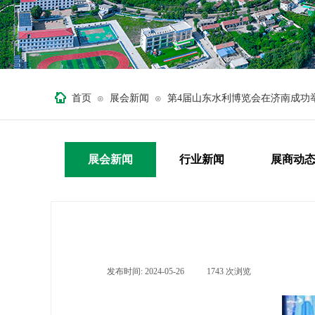
首页
展会新闻
第4届山东水利博览会在济南成功
⊙
⊙
展会新闻
行业新闻
展商动
发布时间:
2024-05-26
|
1743
次浏览
|