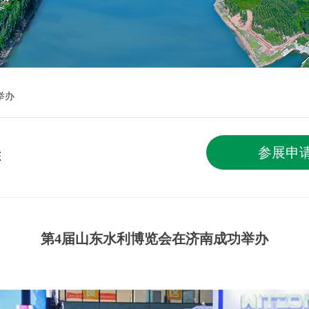
举办
参展申
态
第4届山东水利博览会在济南成功举办