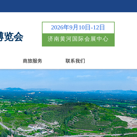
2026年9月10日-12日
博览会
济南黄河国际会展中心
商旅服务
联系我们